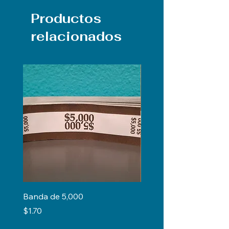
Productos
relacionados
Banda de 5,000
Regla de 12"
Precio
Precio
$1.70
$0.50