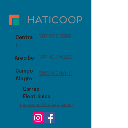
787-898-3260
Centra
l
787-817-6222
Arecibo
Campo
787-262-1040
Alegre
Correo
Electrónico
mercadeo@haticoop.com