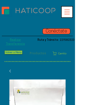
Hatinet
Accede a tu cuenta online de
Conéctate
una manera fácil y segura.
221582323
Realizar
Ruta y Tránsito:
Transferencia
Productos
Volver a Menu
Carrito