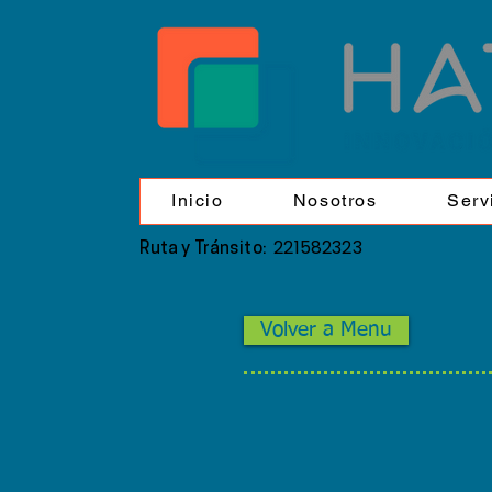
Inicio
Nosotros
Serv
221582323
Ruta y Tránsito:
Volver a Menu