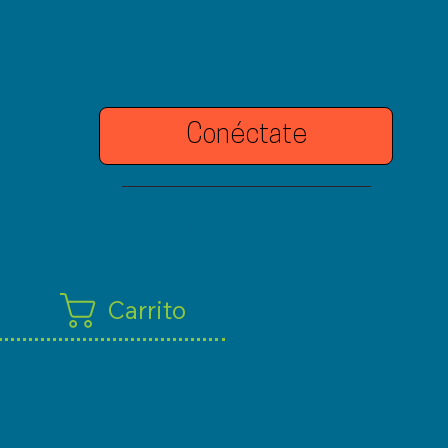
Hatinet
Conéctate
Accede a tu cuenta online de una
manera fácil y segura.
Carrito