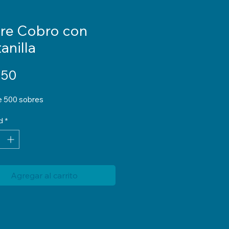
re Cobro con
anilla
Precio
.50
de 500 sobres
d
*
Agregar al carrito