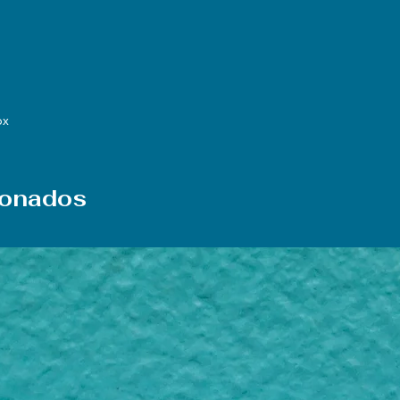
ox
ionados