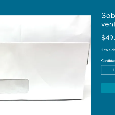
Sob
vent
$49
1 caja 
Cantida