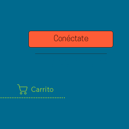
Hatinet
Conéctate
Accede a tu cuenta online de una
manera fácil y segura.
Carrito