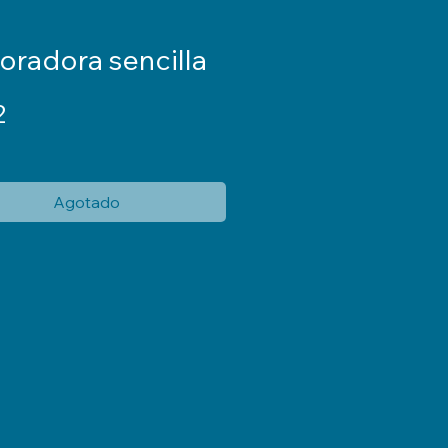
oradora sencilla
Precio
2
Agotado