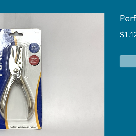
Perf
$1.1