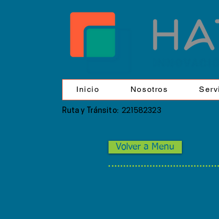
Inicio
Nosotros
Serv
221582323
Ruta y Tránsito:
Volver a Menu