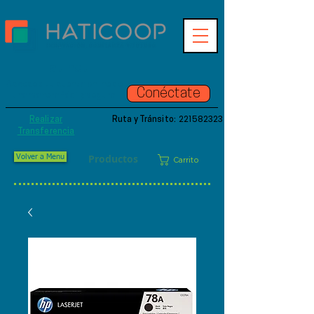
Hatinet
Accede a tu cuenta online de
Conéctate
una manera fácil y segura.
221582323
Realizar
Ruta y Tránsito:
Transferencia
Productos
Volver a Menu
Carrito