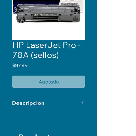
HP LaserJet Pro -
78A (sellos)
Precio
$87.89
Agotado
Descripción
HP LaserJet Pro P1606dn 1pcs