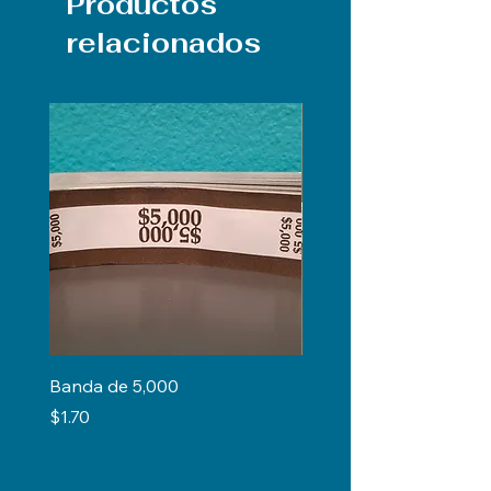
Productos
relacionados
Banda de 5,000
Regla de 12"
Precio
Precio
$1.70
$0.50