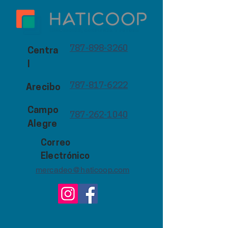
787-898-3260
Centra
l
787-817-6222
Arecibo
Campo
787-262-1040
Alegre
Correo
Electrónico
mercadeo@haticoop.com