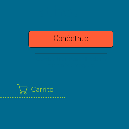
Hatinet
Conéctate
Accede a tu cuenta online de una
manera fácil y segura.
Carrito