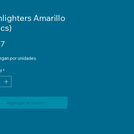
lighters Amarillo
pcs)
Precio
57
egan por unidades
d
*
Agregar al carrito