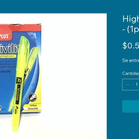
High
- (1
$0.
Se entr
Cantida