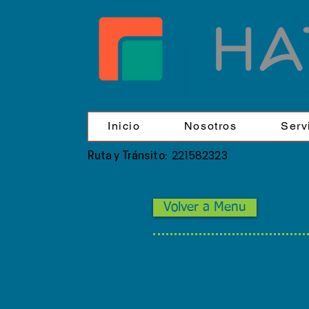
Inicio
Nosotros
Serv
221582323
Ruta y Tránsito:
Volver a Menu