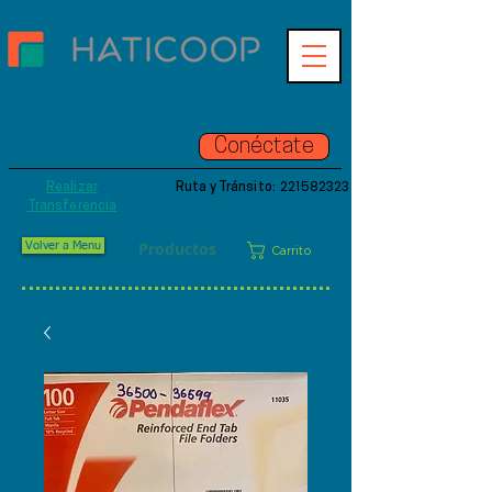
Hatinet
Accede a tu cuenta online de
Conéctate
una manera fácil y segura.
221582323
Realizar
Ruta y Tránsito:
Transferencia
Productos
Volver a Menu
Carrito