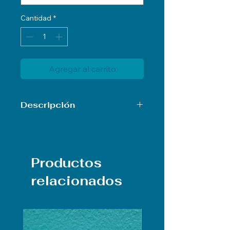
Cantidad
*
Agregar al carrito
Descripción
Caja de file cuenta new (Socio)1
box (Por favor escoja el nmero
que necesite)
Productos
relacionados