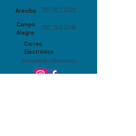
787-817-6222
Arecibo
Campo
787-262-1040
Alegre
Correo
Electrónico
mercadeo@haticoop.com