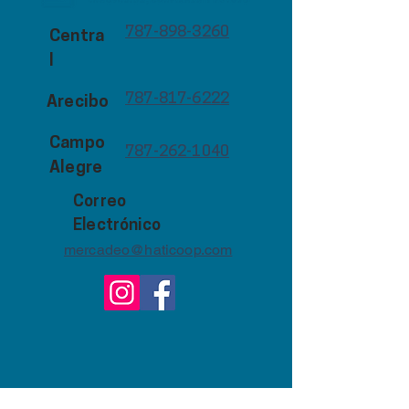
787-898-3260
Centra
l
787-817-6222
Arecibo
Campo
787-262-1040
Alegre
Correo
Electrónico
mercadeo@haticoop.com