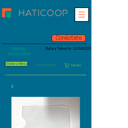
Hatinet
Accede a tu cuenta online de
Conéctate
una manera fácil y segura.
221582323
Realizar
Ruta y Tránsito:
Transferencia
Productos
Volver a Menu
Carrito