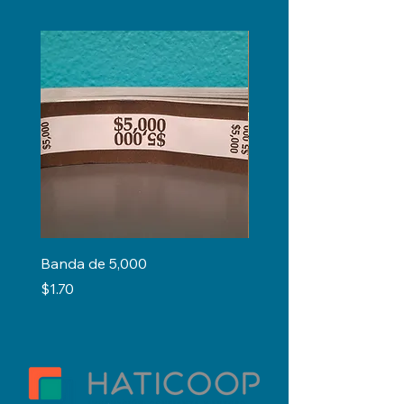
Banda de 5,000
Regla de 12"
Precio
Precio
$1.70
$0.50