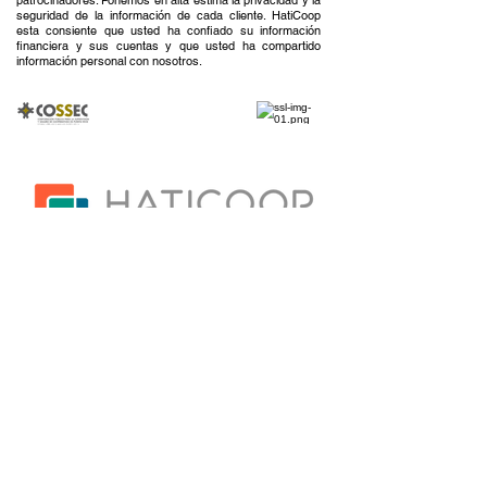
patrocinadores. Ponemos en alta estima la privacidad y la
seguridad de la información de cada cliente. HatiCoop
esta consiente que usted ha confiado su información
financiera y sus cuentas y que usted ha compartido
información personal con nosotros.
787-898-3260
Centra
l
787-817-6222
Arecibo
Campo
787-262-1040
Alegre
Correo