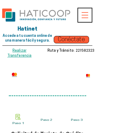
Hatinet
Accede a tu cuenta online de
Conéctate
una manera fácil y segura.
221582323
Realizar
Ruta y Tránsito:
Transferencia
Solicitud de Tarjeta
de Crédidto
En esta sección podrás completar tu solicitud online
para nuestra tarjeta de crédito.
Podrás completar tu solicitud con tan
solo tres pasos.
Paso 2
Paso 3
Paso 1