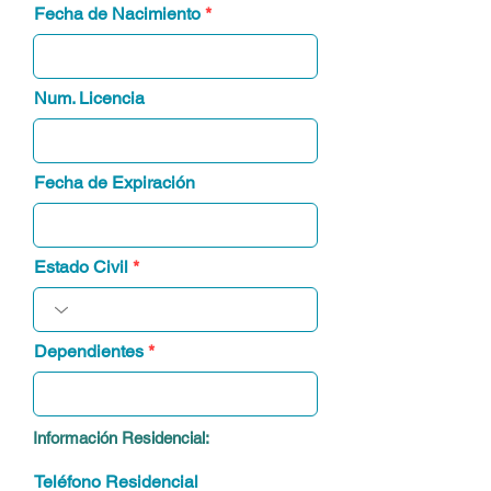
r
Fecha de Nacimiento
*
e
q
u
i
Num. Licencia
r
e
d
Fecha de Expiración
Estado Civil
Dependientes
Información Residencial:
Teléfono Residencial